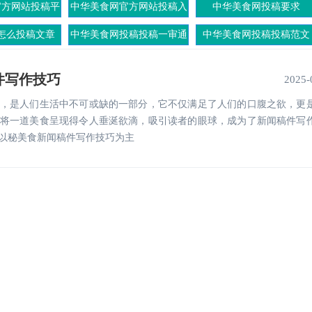
官方网站投稿平
中华美食网官方网站投稿入
中华美食网投稿要求
台
口
怎么投稿文章
中华美食网投稿投稿一审通
中华美食网投稿投稿范文
过
件写作技巧
2025-
，是人们生活中不可或缺的一部分，它不仅满足了人们的口腹之欲，更
将一道美食呈现得令人垂涎欲滴，吸引读者的眼球，成为了新闻稿件写
以秘美食新闻稿件写作技巧为主