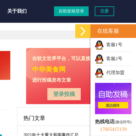
关于我们
自助发稿登录
注册
在线客服
客服1号
在软文世界平台，可以直接向
客服2号
中华美食网
代理加盟
进行投稿发布文章
登录投稿
热门文章
热线电话
(微信同号)
17665415159
2021年十大重大新闻事件汇总