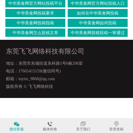
中华美食网官方网站投稿平台
中华美食网官方网站投稿入口
中华美食网投稿要求
如何在中华美食网投稿
中华美食网投稿指南
中华美食网如何投稿
中华美食网怎么投稿文章
中华美食网投稿投稿一审通过
东莞飞飞网络科技有限公司
地址：东莞市东城街道东科路1号6栋206室
电话：17665415159(微信同号)
邮箱：iuytre_9868@qq.com
版权所有 © 飞飞网络科技
微信客服
媒体价格
关于我们
登录发稿