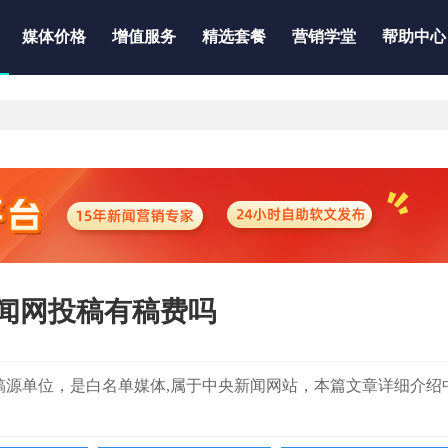
媒体价格
增值服务
精选套餐
营销学堂
帮助中心
闻网投稿有稿费吗
新闻信息稿源单位，是白名单媒体,属于中央新闻网站，本篇文章详细介绍