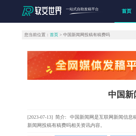
一站式自助发稿平台
首页
您当前位置：
首页
> 中国新闻网投稿有稿费吗
中国新
[2023-07-13] 简介: 中国新闻网是互联网
新闻网投稿有稿费吗相关资讯内容。