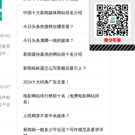
中国十大新闻媒体网站排名介绍
单
今日头条热搜榜在哪里看？
06-02
微信客服
今日头条属哪一级的媒体？
是备受
程中，
新闻最快最准的网站前十名介绍
新闻稿标题怎么写新颖且吸引人？
2024十大经典广告文案！
05-07
电影网站排行榜前十名（免费电影网站排
稿件粗
名）
客户点
人民网算不算中央媒体？
新闻稿一般多少字合适？写作规范及要求详