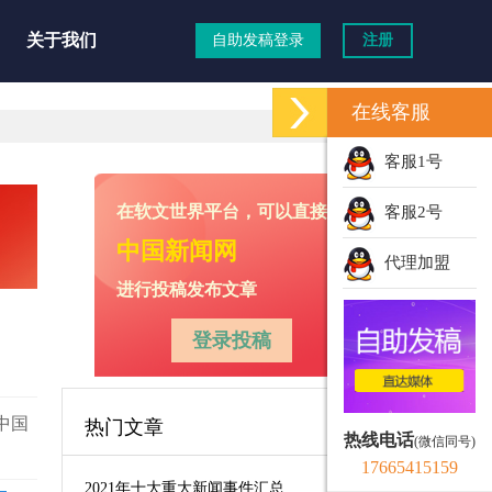
关于我们
自助发稿登录
注册
在线客服
客服1号
在软文世界平台，可以直接向
客服2号
中国新闻网
代理加盟
进行投稿发布文章
登录投稿
中国
热门文章
热线电话
(微信同号)
17665415159
2021年十大重大新闻事件汇总