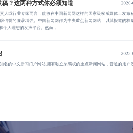
发稿？这两种方式你必须知道
2026-
责人或行业专家而言，能够在中国新闻网这样的国家级权威媒体上发布
牌信誉的显著增强。中国新闻网作为中央重点新闻网站，以其报道的权
和个人理想的发声平台。然而，
绍
2023-
知名的中文新闻门户网站,拥有独立采编权的重点新闻网站，普通的用户