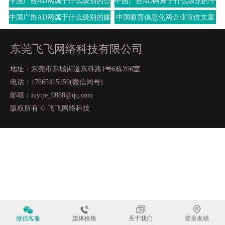
中国广告AD网属于什么级别的公
中国广告AD网属于什么级别的平
司
台
中国广告AD网属于什么级别的媒
中国教育信息化网企业宣传文章
体
应该怎么写
东莞飞飞网络科技有限公司
地址：东莞市东城街道东科路1号6栋206室
电话：17665415159(微信同号)
邮箱：iuytre_9868@qq.com
版权所有 © 飞飞网络科技
微信客服
媒体价格
关于我们
登录发稿