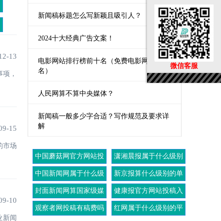
新闻稿标题怎么写新颖且吸引人？
2024十大经典广告文案！
12-13
电影网站排行榜前十名（免费电影网站排
微信客服
名）
事项，
人民网算不算中央媒体？
新闻稿一般多少字合适？写作规范及要求详
解
09-15
的市场
中国蘑菇网官方网站投
潇湘晨报属于什么级别
稿入口
的媒体
中国新闻网属于什么级
新京报算什么级别的单
别的媒体
位
封面新闻网算国家级媒
健康报官方网站投稿入
09-10
体吗
口
观察者网投稿有稿费吗
红网属于什么级别的平
业新闻