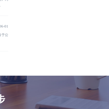
。
06-01
务于公
步