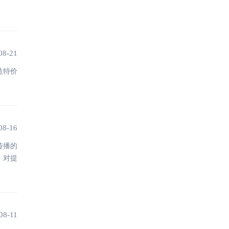
台
08-21
造特价
08-16
传播的
，对提
08-11