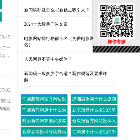
新闻稿标题怎么写新颖且吸引人？
2024十大经典广告文案！
08-19
电影网站排行榜前十名（免费电影网站排
微信客服
名）
起了一
机会，
人民网算不算中央媒体？
新闻稿一般多少字合适？写作规范及要求详
解
07-02
中国蘑菇网官方网站投
潇湘晨报属于什么级别
闻稿成
稿入口
的媒体
动新闻
中国新闻网属于什么级
新京报算什么级别的单
别的媒体
位
封面新闻网算国家级媒
健康报官方网站投稿入
体吗
口
观察者网投稿有稿费吗
红网属于什么级别的平