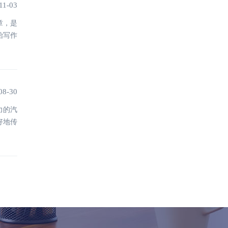
台
11-03
章，是
始写作
08-30
力的汽
好地传