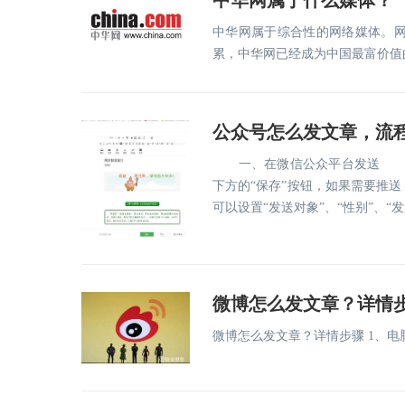
中华网属于什么媒体？
中华网属于综合性的网络媒体。网
累，中华网已经成为中国最富价值
公众号怎么发文章，流
一、在微信公众平台发送 1.
下方的“保存”按钮，如果需要推送
可以设置“发送对象”、“性别”、“
微博怎么发文章？详情
微博怎么发文章？详情步骤 1、