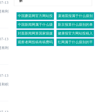
解
07-13
竟有利
中国蘑菇网官方网站投
潇湘晨报属于什么级别
稿入口
的媒体
中国新闻网属于什么级
新京报算什么级别的单
别的媒体
位
封面新闻网算国家级媒
健康报官方网站投稿入
07-13
体吗
口
观察者网投稿有稿费吗
红网属于什么级别的平
竟有利
台
07-13
展和积