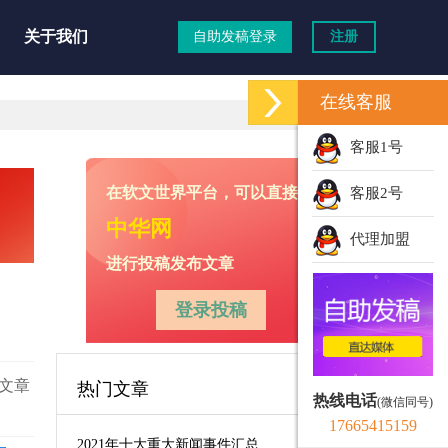
关于我们
自助发稿登录
注册
在线客服
客服1号
在软文世界平台，可以直接向
客服2号
中华网
代理加盟
进行投稿发布文章
登录投稿
篇文章
热门文章
热线电话
(微信同号)
17665415159
2021年十大重大新闻事件汇总