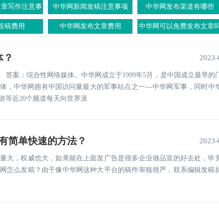
文章写作注意事
中华网新闻发稿注意事项
中华网发布渠道有哪些
项
投稿费用
中华网发布文章费用
中华网可以免费发布文章
体？
2023-
：综合性网络媒体。中华网成立于1999年5月，是中国成立最早的
体，中华网拥有中国访问量最大的军事站点之一---中华网军事，同时中
游等近20个频道每天向世界滚
没有简单快速的方法？
2023-
量大，权威也大，如果能在上面发广告是很多企业做品宣的好去处，毕
网怎么发稿？由于像中华网这种大平台的稿件审核很严，联系编辑发稿