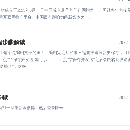
2023-
站成立于1999年5月，是中国成立最早的门户网站之一。历经多年的拓
的互联网推广平台、中国最有影响力的新媒体之一。
程步骤解读
2022-
这个是编辑文章的页面，编辑完之后如果不需要推送只需要保存，可
，点击“保存并发送”就可以。 2.点击“保存并发送”之后会跳转到发送
发送地区”，这些
步骤
2022-
电脑打开登录新浪微博，然后登录账号。