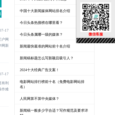
中国十大新闻媒体网站排名介绍
吗
今日头条热搜榜在哪里看？
07-17
微信客服
今日头条属哪一级的媒体？
门户网
华网新
新闻最快最准的网站前十名介绍
新闻稿标题怎么写新颖且吸引人？
2024十大经典广告文案！
07-17
电影网站排行榜前十名（免费电影网站排
竟有利
名）
操作难
人民网算不算中央媒体？
新闻稿一般多少字合适？写作规范及要求详