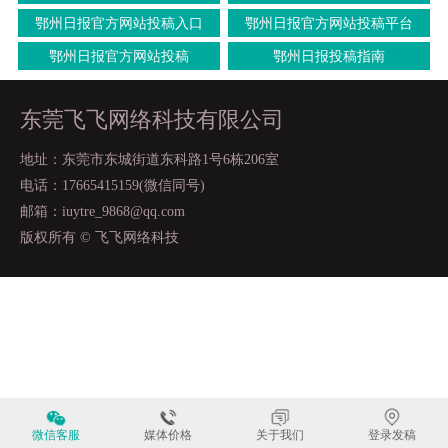
去
鄂州日报官方网站投稿入口
鄂州日报官方网站投稿平台
鄂州日报官方网站投稿
鄂州日报投稿指南
东莞飞飞网络科技有限公司
地址：东莞市东城街道东科路1号6栋206室
电话：17665415159(微信同号)
邮箱：iuytre_9868@qq.com
版权所有 © 飞飞网络科技
微信客服
媒体价格
关于我们
登录发稿