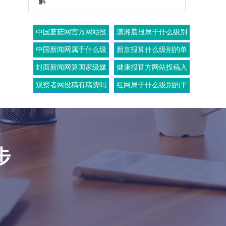
解
中国蘑菇网官方网站投
潇湘晨报属于什么级别
稿入口
的媒体
中国新闻网属于什么级
新京报算什么级别的单
别的媒体
位
封面新闻网算国家级媒
健康报官方网站投稿入
体吗
口
观察者网投稿有稿费吗
红网属于什么级别的平
台
步