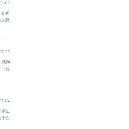
台
03-08
，如何
效的微
07-25
人感到
**分
07-04
日常生
对于企