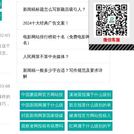
别
新闻稿标题怎么写新颖且吸引人？
一
2024十大经典广告文案！
02-03
电影网站排行榜前十名（免费电影网站排
微信客服
名）
在这个
软文。
人民网算不算中央媒体？
新闻稿一般多少字合适？写作规范及要求详
解
03-08
中国蘑菇网官方网站投
潇湘晨报属于什么级别
爆炸的
稿入口
的媒体
技巧，
中国新闻网属于什么级
新京报算什么级别的单
别的媒体
位
封面新闻网算国家级媒
健康报官方网站投稿入
体吗
口
观察者网投稿有稿费吗
红网属于什么级别的平