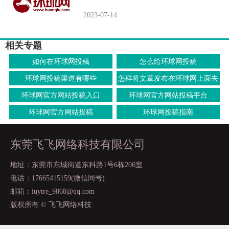
2023-07-14
相关专题
如何在环球网投稿
怎么给环球网投稿
环球网投稿渠道有哪些
怎样将文章发布在环球网上面去
环球网官方网站投稿入口
环球网官方网站投稿平台
环球网官方网站投稿
环球网投稿指南
东莞飞飞网络科技有限公司
地址：东莞市东城街道东科路1号6栋206室
电话：17665415159(微信同号)
邮箱：iuytre_9868@qq.com
版权所有 © 飞飞网络科技