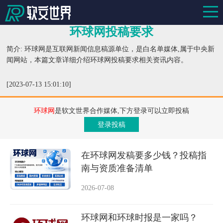
环球网投稿要求
简介: 环球网是互联网新闻信息稿源单位，是白名单媒体,属于中央新
闻网站，本篇文章详细介绍环球网投稿要求相关资讯内容。
[2023-07-13 15:01:10]
环球网
是软文世界合作媒体,下方登录可以立即投稿
登录投稿
在环球网发稿要多少钱？投稿指
南与资质准备清单
2026-07-08
环球网和环球时报是一家吗？