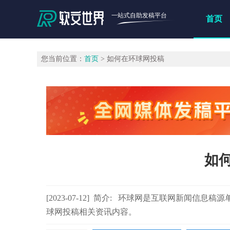
一站式自助发稿平台
首页
您当前位置：
首页
> 如何在环球网投稿
如
[2023-07-12] 简介: 环球网是互联网新闻
球网投稿相关资讯内容。