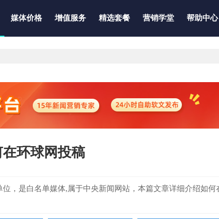
媒体价格
增值服务
精选套餐
营销学堂
帮助中心
何在环球网投稿
信息稿源单位，是白名单媒体,属于中央新闻网站，本篇文章详细介绍如何