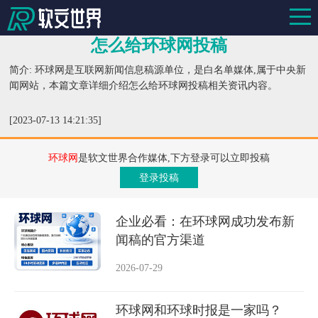
怎么给环球网投稿
简介: 环球网是互联网新闻信息稿源单位，是白名单媒体,属于中央新
闻网站，本篇文章详细介绍怎么给环球网投稿相关资讯内容。
[2023-07-13 14:21:35]
环球网
是软文世界合作媒体,下方登录可以立即投稿
登录投稿
企业必看：在环球网成功发布新
闻稿的官方渠道
2026-07-29
环球网和环球时报是一家吗？